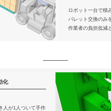
ロボット一台で積
パレット交換のみ
作業者の負担低減
動化
き人が1人ついて手作