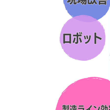
i
2024
o
年
n
10
～
月
28
日
by
marusyo