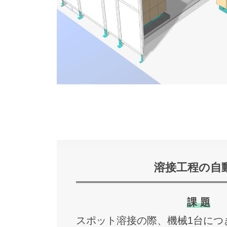
溶接工程の自
課 題
スポット溶接の際、機械1台につ