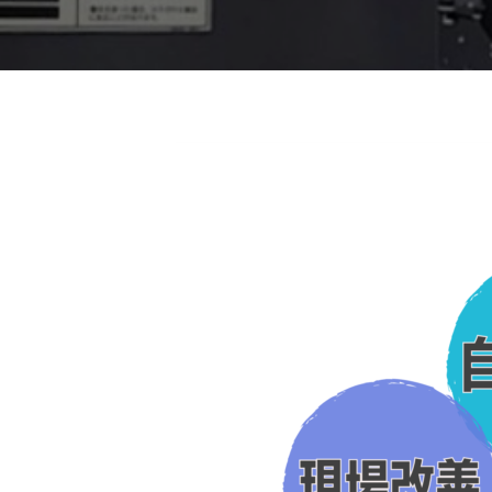
o
タ
l
a
ル
u
f
ソ
t
t
リ
i
s
o
ュ
事
m
n
ー
業
a
～
シ
n
ョ
紹
ン
e
介
v
o
～
l
Services
u
t
～