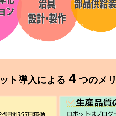
４
ット導入による
つのメ