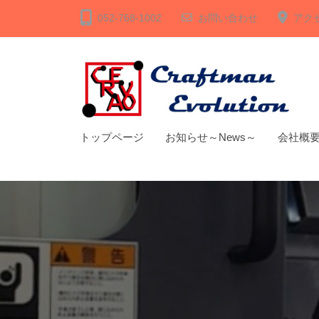
A
コ
052-768-1002
お問い合わせ
アク
E
ン
V
テ
O
ン
～
ツ
c
へ
r
C
自
トップページ
お知らせ～News～
会社概要～C
ス
a
動
R
キ
f
化
A
t
ッ
・
E
s
プ
省
m
V
人
a
O
化
n
～
の
e
c
ト
v
r
ー