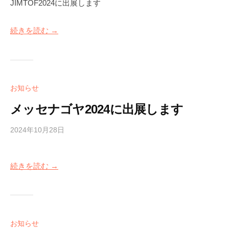
JIMTOF2024に出展します
l
ソ
a
の
t
u
r
コ
リ
s
t
u
メ
ュ
続きを読む →
m
i
s
ン
ー
a
o
y
ト
シ
n
n
o
ョ
～
e
ン
お知らせ
v
メッセナゴヤ2024に出展します
o
l
2024年10月28日
b
/
u
y
0
t
m
件
i
続きを読む →
a
の
o
r
コ
u
メ
n
s
ン
～
y
ト
お知らせ
o