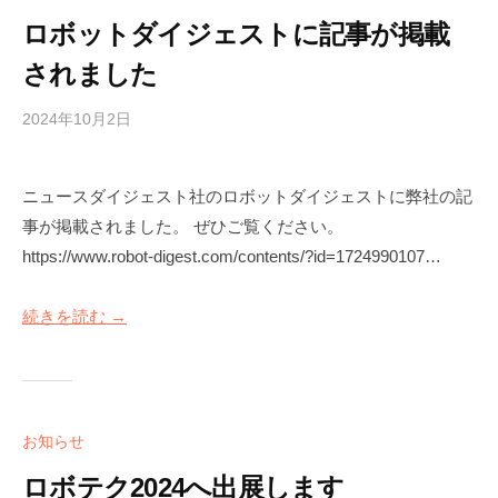
ロボットダイジェストに記事が掲載
されました
2024年10月2日
b
/
y
0
m
件
ニュースダイジェスト社のロボットダイジェストに弊社の記
a
の
事が掲載されました。 ぜひご覧ください。
r
コ
u
メ
https://www.robot-digest.com/contents/?id=1724990107…
s
ン
y
ト
続きを読む →
o
お知らせ
ロボテク2024へ出展します