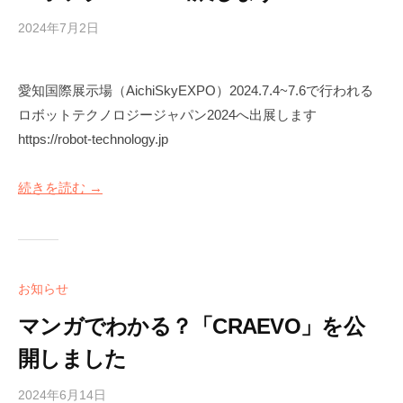
2024年7月2日
b
/
y
0
m
件
愛知国際展示場（AichiSkyEXPO）2024.7.4~7.6で行われる
a
の
ロボットテクノロジージャパン2024へ出展します
r
コ
u
メ
https://robot-technology.jp
s
ン
y
ト
続きを読む →
o
お知らせ
マンガでわかる？「CRAEVO」を公
開しました
2024年6月14日
b