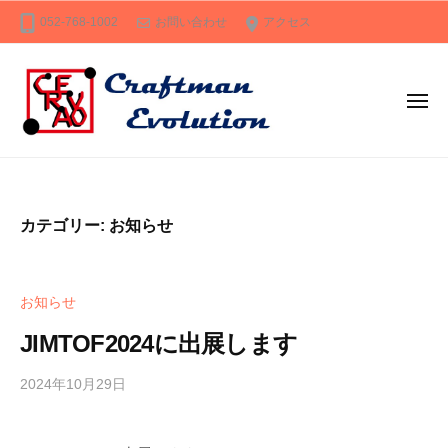
C
ー
コ
052-768-1002
お問い合わせ
アクセス
R
ン
A
テ
E
ン
V
メ
O
ツ
ニ
ュ
～
へ
C
自
ー
c
ス
R
動
r
キ
化
A
a
カテゴリー:
お知らせ
ッ
・
E
f
プ
省
t
V
人
s
O
お知らせ
化
m
～
の
a
JIMTOF2024に出展します
c
ト
n
r
ー
e
2024年10月29日
b
/
a
タ
v
y
0
o
ル
m
件
f