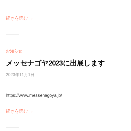
y
m
続きを読む →
a
r
u
s
y
お知らせ
o
メッセナゴヤ2023に出展します
2023年11月1日
b
y
m
https://www.messenagoya.jp/
a
r
u
続きを読む →
s
y
o