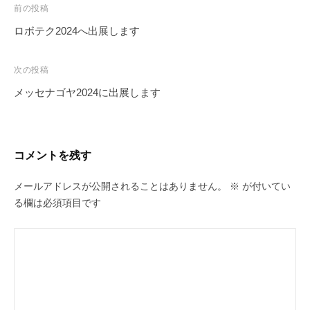
投
前の投稿
稿
ロボテク2024へ出展します
ナ
ビ
次の投稿
ゲ
メッセナゴヤ2024に出展します
ー
シ
ョ
コメントを残す
ン
メールアドレスが公開されることはありません。
※
が付いてい
る欄は必須項目です