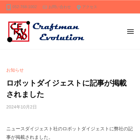
C
ー
コ
052-768-1002
お問い合わせ
アクセス
R
ン
A
テ
E
ン
V
メ
O
ツ
ニ
ュ
～
へ
C
自
ー
c
ス
R
動
r
キ
化
A
a
お知らせ
ッ
・
E
f
プ
省
ロボットダイジェストに記事が掲載
t
V
人
s
O
されました
化
m
～
の
a
2024年10月2日
b
/
c
ト
n
y
0
r
ー
e
m
件
a
タ
v
ニュースダイジェスト社のロボットダイジェストに弊社の記
a
の
o
ル
f
事が掲載されました。
r
コ