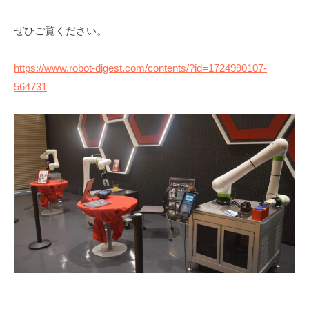
l
ソ
t
u
メ
u
リ
s
ン
s
ぜひご覧ください。
t
ュ
y
ト
m
i
ー
o
a
https://www.robot-digest.com/contents/?id=1724990107-
o
シ
564731
n
n
ョ
～
e
ン
v
o
l
u
t
i
o
n
～